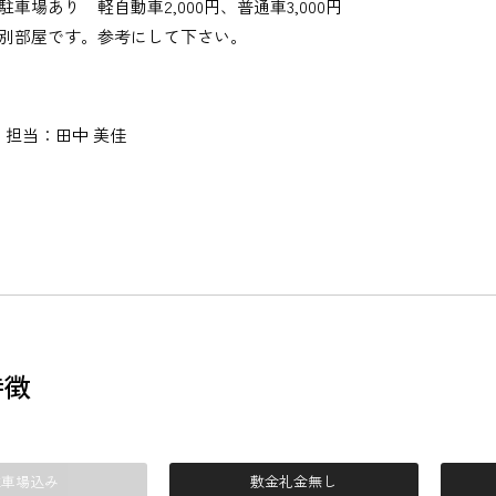
車場あり 軽自動車2,000円、普通車3,000円
別部屋です。参考にして下さい。
担当：田中 美佳
特徴
駐車場込み
敷金礼金無し