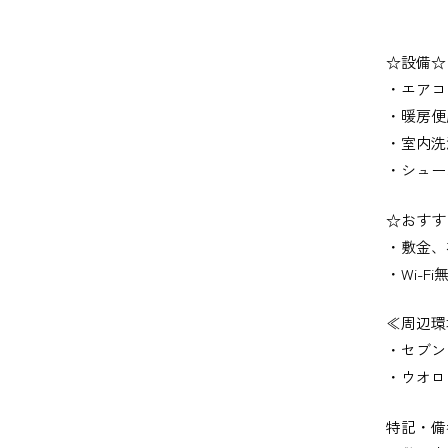
☆設備☆
・エアコ
・暖房便
・室内洗
・シュー
☆おすす
・敷金、
・Wi-Fi
≪周辺環
・セブン
・ウオ
特記・備