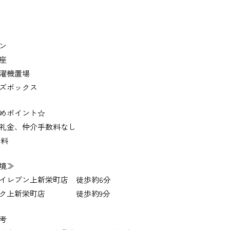
ン
座
濯機置場
ズボックス
めポイント☆
礼金、仲介手数料なし
無料
境≫
イレブン上新栄町店 徒歩約6分
ロク上新栄町店 徒歩約9分
考