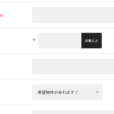
須)
〒
自動入力