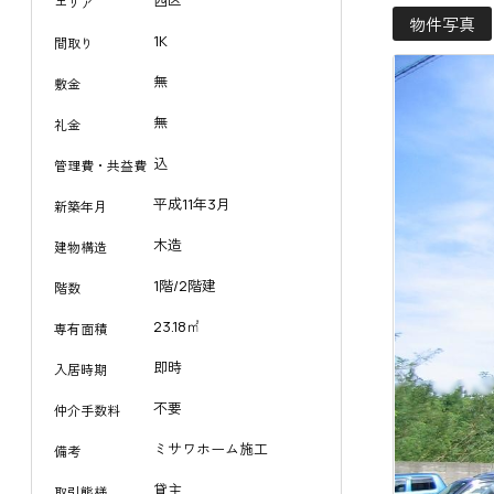
西区
エリア
物件写真
1K
間取り
無
敷金
無
礼金
込
管理費・共益費
平成11年3月
新築年月
木造
建物構造
1階/2階建
階数
23.18㎡
専有面積
即時
入居時期
不要
仲介手数料
ミサワホーム施工
備考
貸主
取引態様