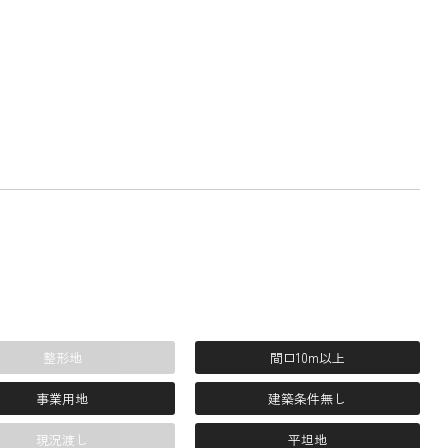
整形地
間口10m以上
事業用地
建築条件無し
現況渡し
平坦地