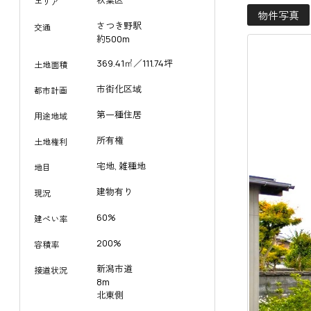
秋葉区
エリア
物件写真
さつき野駅
交通
約500m
369.41㎡／111.74坪
土地面積
市街化区域
都市計画
第一種住居
用途地域
所有権
土地権利
宅地, 雑種地
地目
建物有り
現況
60%
建ぺい率
200%
容積率
新潟市道
接道状況
8m
北東側