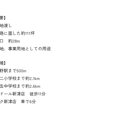
要】
地渡し
路に面した約111坪
口 約28m
地、事業用地としての用途
境】
野駅まで500m
二小学校まで約2.1km
五中学校まで約2.6km
ドール新津店 徒歩11分
ク新津店 車で6分