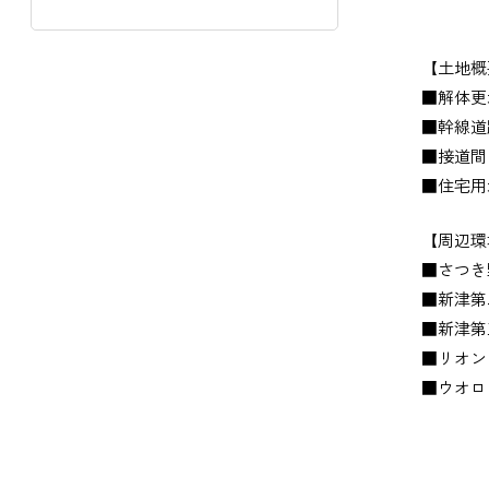
【土地概
■解体更
■幹線道
■接道間
■住宅用
【周辺環
■さつき
■新津第
■新津第
■リオン
■ウオロ