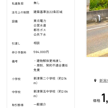
無し
私道負担
建築基準法22条区域
法令上の制限
東北電力
設備
公営水道
都市ガス
公共下水
相談
引渡し
594,000円
仲介手数料
・建物解体更地渡し
備考
・原則、契約不適合責任
免責
新津第二小学校（約2.1k
小学校
新潟
m）
新津第五中学校（約2.6k
中学校
1
m）
価格
一般媒介
取引態様