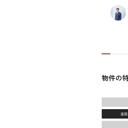
物件の
道路