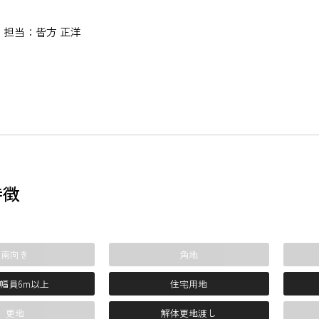
担当：皆方 正洋
特徴
南向き
角地
幅員6m以上
住宅用地
更地
解体更地渡し