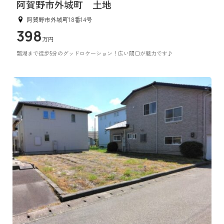
阿賀野市外城町 土地
阿賀野市外城町18番14号
398
万円
瓢湖まで徒歩5分のグッドロケーション！広い間口が魅力です♪