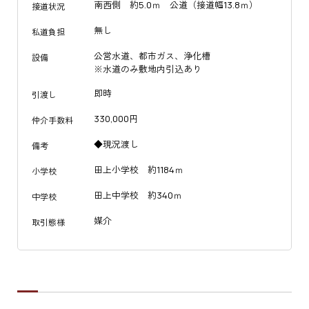
南西側 約5.0ｍ 公道（接道幅13.8ｍ）
接道状況
無し
私道負担
公営水道、都市ガス、浄化槽
設備
※水道のみ敷地内引込あり
即時
引渡し
330,000円
仲介手数料
◆現況渡し
備考
田上小学校 約1184ｍ
小学校
田上中学校 約340ｍ
中学校
媒介
取引態様