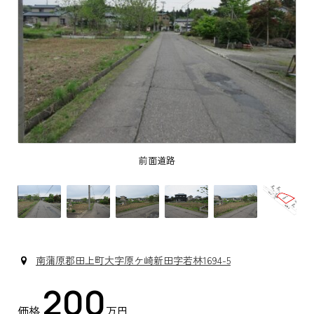
前面道路
南蒲原郡田上町大字原ケ崎新田字若林1694-5
200
価格
万円