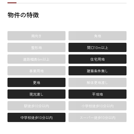
物件の特徴
南向き
角地
整形地
間口10m以上
道路幅員6m以上
住宅用地
事業用地
建築条件無し
更地
解体更地渡し
現況渡し
平坦地
駅徒歩10分以内
小学校徒歩10分以内
中学校徒歩10分以内
スーパー徒歩10分以内