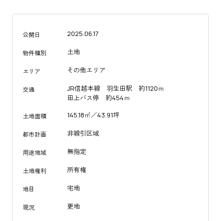
2025.06.17
公開日
土地
物件種別
その他エリア
エリア
JR信越本線 羽生田駅 約1120ｍ
交通
田上バス停 約454ｍ
145.18㎡／43.91坪
土地面積
非線引区域
都市計画
無指定
用途地域
所有権
土地権利
宅地
地目
更地
現況