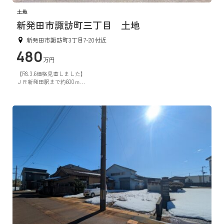
土地
新発田市諏訪町三丁目 土地
新発田市諏訪町3丁目7-20付近
480
万円
【R8.3.6価格見直しました】
ＪＲ新発田駅まで約600ｍ
48坪！平坦な整形地