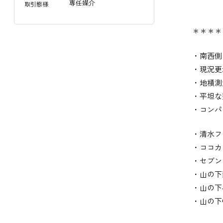
専任媒介
取引態様
＊＊＊＊
・南西側
・現況更
・地積測
・平坦な
・コンパ
・清水フ
・ココカ
・セブン
・山の下
・山の下
・山の下