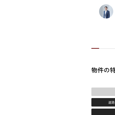
物件の
道路