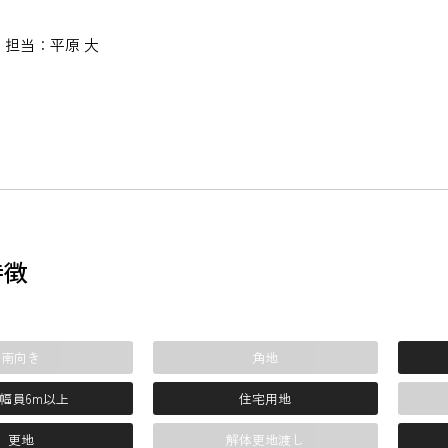
担当：平原 大
特徴
南向き
角地
幅員6m以上
住宅用地
更地
解体更地渡し