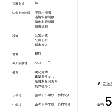
無し
私道負担
準防火地域
法令上の制限
道路斜線制限
隣地斜線制限
日影規制
公営水道
設備
公共下水
都市ガス
即時
引渡し
330,000円
仲介手数料
います/
現況更地
備考
建築条件なし
地積測量図あり
新潟
境界杭あり
山の下小学校 歩約5分
小学校
価格
山の下中学校 歩約18分
中学校