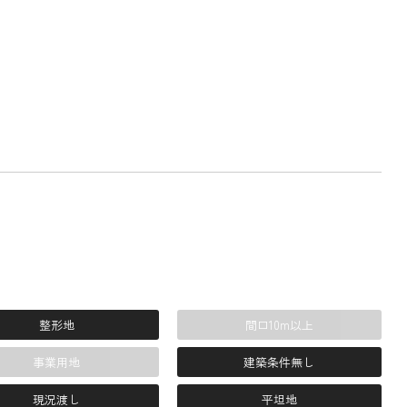
整形地
間口10m以上
事業用地
建築条件無し
現況渡し
平坦地