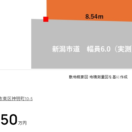
敷地概要図 地積測量図を基に作成
市東区神明町10-5
550
万円