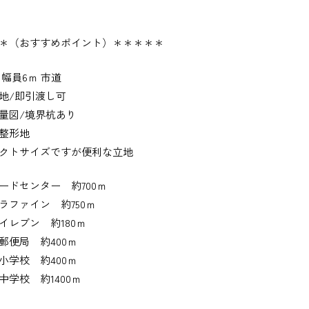
＊（おすすめポイント）＊＊＊＊＊
 幅員6ｍ 市道
地/即引渡し可
量図/境界杭あり
整形地
クトサイズですが便利な立地
ードセンター 約700ｍ
ラファイン 約750ｍ
イレブン 約180ｍ
郵便局 約400ｍ
小学校 約400ｍ
中学校 約1400ｍ