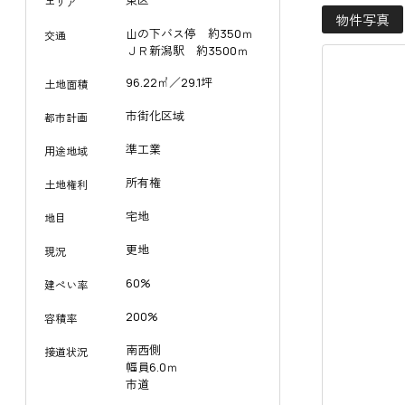
東区
エリア
物件写真
山の下バス停 約350ｍ
交通
ＪＲ新潟駅 約3500ｍ
96.22㎡／29.1坪
土地面積
市街化区域
都市計画
準工業
用途地域
所有権
土地権利
宅地
地目
更地
現況
60%
建ぺい率
200%
容積率
南西側
接道状況
幅員6.0ｍ
市道