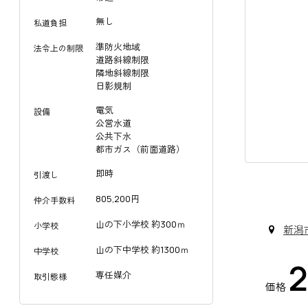
無し
私道負担
準防火地域
法令上の制限
道路斜線制限
隣地斜線制限
日影規制
電気
設備
公営水道
公共下水
都市ガス（前面道路）
即時
引渡し
805,200円
仲介手数料
山の下小学校 約300ｍ
小学校
新潟
山の下中学校 約1300ｍ
中学校
2
専任媒介
取引態様
価格