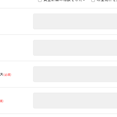
ス
(必須)
須)