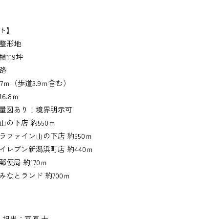
ト】
整形地
119坪
路
.7ｍ（歩道3.9ｍ含む）
6.8ｍ
量図あり！境界明示可
山の下店 約550ｍ
ラファイン山の下店 約550ｍ
イレブン新潟浜町店 約440ｍ
便局 約170ｍ
みなとランド 約700ｍ
担当：平原 大