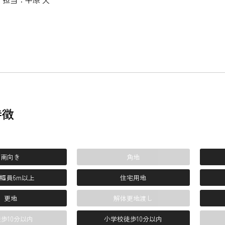
特徴
南向き
角地
幅員6m以上
住宅用地
更地
解体更地渡し
歩10分以内
小学校徒歩10分以内