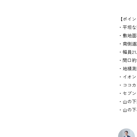
【ポイン
・平坦な
・敷地面積
・南側道
・幅員21
・間口約1
・地積測
・イオン
・ココカ
・セブン
・山の下郵
・山の下