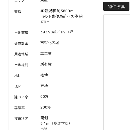
東区
エリア
物件写真
JR新潟駅 約3600ｍ
交通
山の下郵便局前バス停 約
170ｍ
393.98㎡／119.17坪
土地面積
市街化区域
都市計画
準工業
用途地域
所有権
土地権利
宅地
地目
更地
現況
60%
建ぺい率
200%
容積率
南側
接道状況
9.4ｍ（歩道含む）
市道