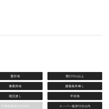
整形地
間口10m以上
事業用地
建築条件無し
現況渡し
平坦地
中学校徒歩10分以内
スーパー徒歩10分以内