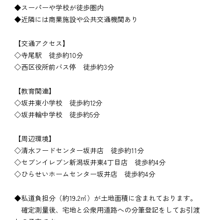
◆スーパーや学校が徒歩圏内
◆近隣には商業施設や公共交通機関あり
【交通アクセス】
◇寺尾駅 徒歩約10分
◇西区役所前バス停 徒歩約3分
【教育関連】
◇坂井東小学校 徒歩約12分
◇坂井輪中学校 徒歩約5分
【周辺環境】
◇清水フードセンター坂井店 徒歩約11分
◇セブンイレブン新潟坂井東4丁目店 徒歩約4分
◇ひらせいホームセンター坂井店 徒歩約4分
◆私道負担分（約19.2㎡）が土地面積に含まれております。
確定測量後、宅地と公衆用道路への分筆登記をしてお引渡