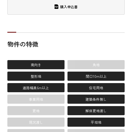
購入申込書
物件の特徴
南向き
角地
整形地
間口10m以上
道路幅員6m以上
住宅用地
事業用地
建築条件無し
更地
解体更地渡し
現況渡し
平坦地