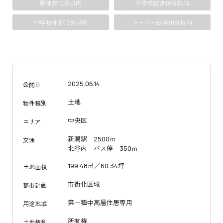
駅徒歩10分以内
小学校徒歩10分以内
中学校徒歩10分以内
スーパー徒歩10分以内
2025.06.14
公開日
土地
物件種別
中央区
エリア
新潟駅 2500ｍ
交通
北谷内 バス停 350ｍ
199.48㎡／60.34坪
土地面積
市街化区域
都市計画
第一種中高層住居専用
用途地域
所有権
土地権利