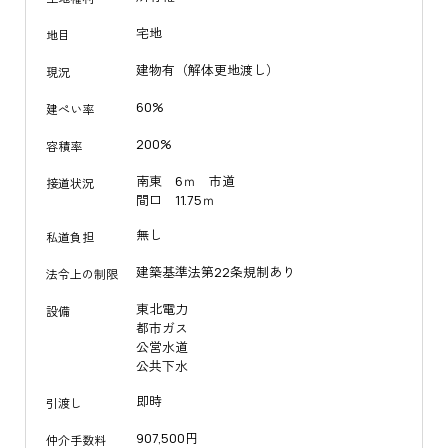
宅地
地目
建物有（解体更地渡し）
現況
60%
建ぺい率
200%
容積率
南東 6ｍ 市道
接道状況
間口 11.75ｍ
無し
私道負担
建築基準法第22条規制あり
法令上の制限
東北電力
設備
都市ガス
公営水道
公共下水
即時
引渡し
907,500円
仲介手数料