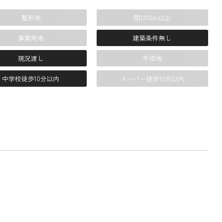
整形地
間口10m以上
事業用地
建築条件無し
現況渡し
平坦地
中学校徒歩10分以内
スーパー徒歩10分以内