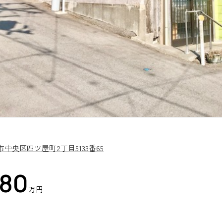
市中央区四ツ屋町2丁目5133番65
780
万円