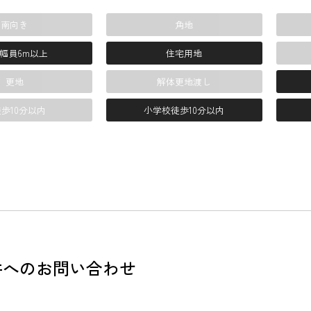
南向き
角地
幅員6m以上
住宅用地
更地
解体更地渡し
歩10分以内
小学校徒歩10分以内
件へのお問い合わせ