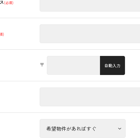
ス
(必須)
須)
〒
自動入力