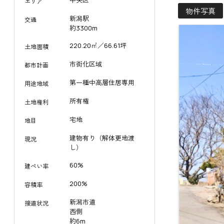
中央区
エリア
物件写真
新潟駅
交通
約3300m
220.20㎡／66.61坪
土地面積
市街化区域
都市計画
第一種中高層住居専用
用途地域
所有権
土地権利
宅地
地目
建物有り（解体更地渡
現況
し）
60%
建ぺい率
200%
容積率
新潟市道
接道状況
西側
約6m