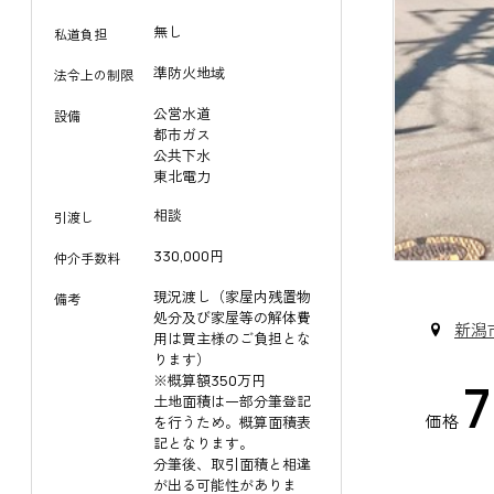
無し
私道負担
準防火地域
法令上の制限
公営水道
設備
都市ガス
公共下水
東北電力
相談
引渡し
330,000円
仲介手数料
現況渡し（家屋内残置物
備考
処分及び家屋等の解体費
新潟
用は買主様のご負担とな
ります）
※概算額350万円
土地面積は一部分筆登記
価格
を行うため。概算面積表
記となります。
分筆後、取引面積と相違
が出る可能性がありま