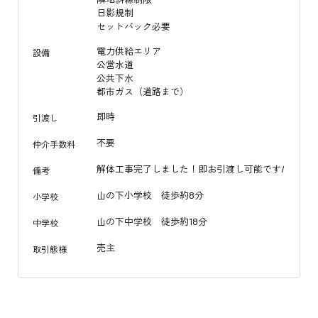
日影規制
セットバック必要
電力供給エリア
設備
公営水道
公共下水
都市ガス（道路まで）
即時
引渡し
不要
仲介手数料
解体工事完了しました！即お引渡し可能です/
備考
山の下小学校 徒歩約8分
小学校
山の下中学校 徒歩約18分
中学校
売主
取引態様