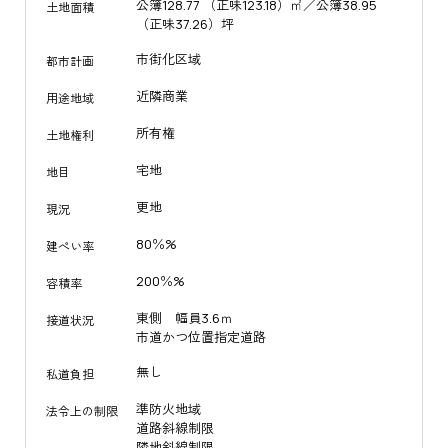
公簿128.77 （正味123.18）㎡／公簿38.95
土地面積
（正味37.26）坪
市街化区域
都市計画
近隣商業
用途地域
所有権
土地権利
宅地
地目
更地
現況
80％%
建ぺい率
200％%
容積率
東側 幅員3.6ｍ
接道状況
市道かつ位置指定道路
無し
私道負担
準防火地域
法令上の制限
道路斜線制限
隣地斜線制限