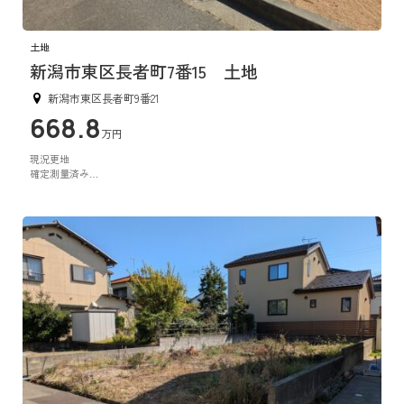
土地
新潟市東区長者町7番15 土地
新潟市東区長者町9番21
668.8
万円
現況更地
確定測量済み
建築条件なし
即お引渡し可能です