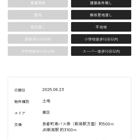
事業用地
建築条件無し
更地
解体更地渡し
現況渡し
平坦地
駅徒歩10分以内
小学校徒歩10分以内
中学校徒歩10分以内
スーパー徒歩10分以内
2025.06.23
公開日
土地
物件種別
東区
エリア
長者町南バス停（新潟駅方面）約500ｍ
交通
JR新潟駅 約3100ｍ