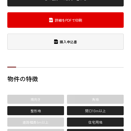
詳細をPDFで印刷
購入申込書
物件の特徴
南向き
角地
整形地
間口10m以上
道路幅員6m以上
住宅用地