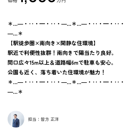
価格
万円
＊…―・‥・━・‥・―…＊…―・‥・━・‥・
―…＊
【駅徒歩圏×南向き×閑静な住環境】
駅近で利便性抜群！南向きで陽当たり良好。
間口広々15m以上＆道路幅6mで駐車も安心。
公園も近く、落ち着いた住環境が魅力！
＊…―・‥・━・‥・―…＊…―・‥・━・‥・
―…＊
担当：皆方 正洋