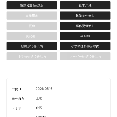
道路幅員6m以上
住宅用地
事業用地
建築条件無し
更地
解体更地渡し
現況渡し
平坦地
駅徒歩10分以内
小学校徒歩10分以内
中学校徒歩10分以内
スーパー徒歩10分以内
2026.05.16
公開日
土地
物件種別
北区
エリア