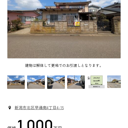
ます
建物は解体して更地でのお引渡しとなります。
南
新潟市北区早通南4丁目4-15
1,000