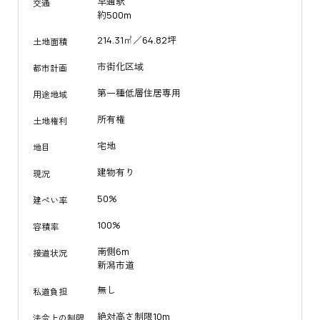
早通駅
交通
約500m
214.31㎡／64.82坪
土地面積
市街化区域
都市計画
第一種低層住居専用
用途地域
所有権
土地権利
宅地
地目
建物有り
現況
50%
建ぺい率
100%
容積率
南側6m
接道状況
新潟市道
無し
私道負担
絶対高さ制限10m
法令上の制限