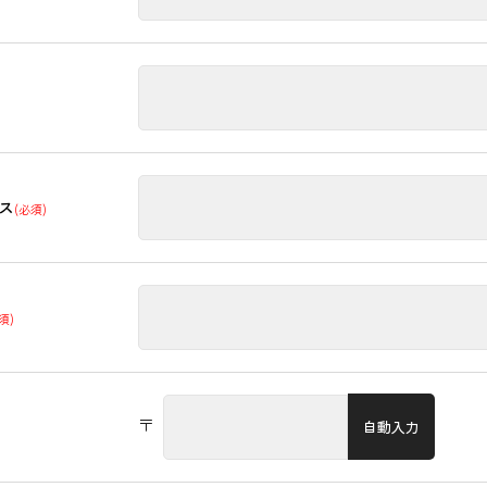
ス
(必須)
須)
〒
自動入力