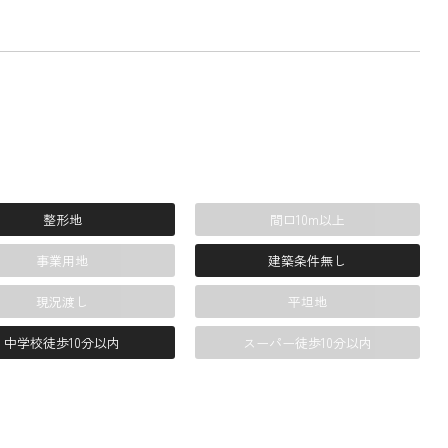
整形地
間口10m以上
事業用地
建築条件無し
現況渡し
平坦地
中学校徒歩10分以内
スーパー徒歩10分以内