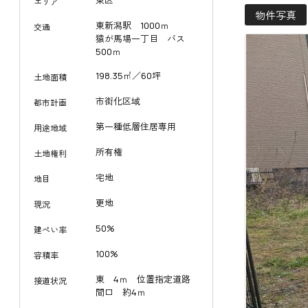
東区
エリア
物件写真
東新潟駅 1000ｍ
交通
猿が馬場一丁目 バス
500ｍ
198.35㎡／60坪
土地面積
市街化区域
都市計画
第一種低層住居専用
用途地域
所有権
土地権利
宅地
地目
更地
現況
50%
建ぺい率
100%
容積率
東 4ｍ 位置指定道路
接道状況
間口 約4ｍ