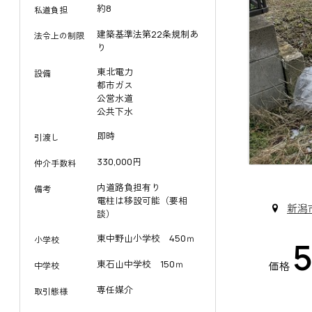
約8
私道負担
建築基準法第22条規制あ
法令上の制限
り
東北電力
設備
都市ガス
公営水道
公共下水
即時
引渡し
330,000円
仲介手数料
内道路負担有り
備考
電柱は移設可能（要相
新潟
談）
東中野山小学校 450ｍ
小学校
東石山中学校 150ｍ
価格
中学校
専任媒介
取引態様