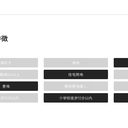
特徴
南向き
角地
幅員6m以上
住宅用地
更地
解体更地渡し
歩10分以内
小学校徒歩10分以内